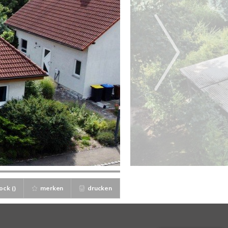
ock (
)
merken
drucken