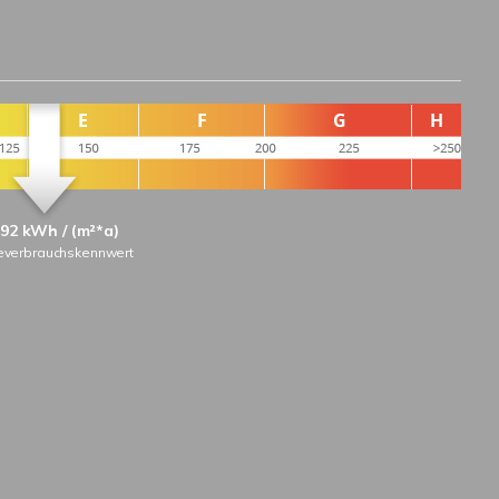
,92 kWh / (m²*a)
everbrauchskennwert