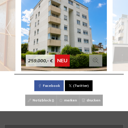
NEU
259.000,- €
Facebook
(Twitter)
Notizblock (
)
merken
drucken