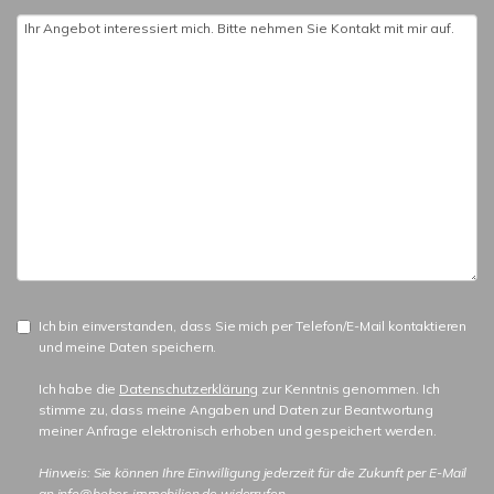
Ich bin einverstanden, dass Sie mich per Telefon/E-Mail kontaktieren
und meine Daten speichern.
Ich habe die
Datenschutzerklärung
zur Kenntnis genommen. Ich
stimme zu, dass meine Angaben und Daten zur Beantwortung
meiner Anfrage elektronisch erhoben und gespeichert werden.
Hinweis: Sie können Ihre Einwilligung jederzeit für die Zukunft per E-Mail
an info@bober-immobilien.de widerrufen.