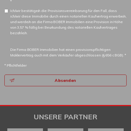
*
Ich/wir bestätige/n die Provisionsvereinbarung für den Fall, dass
ich/wir diese Immobilie durch einen notariellen Kaufvertrag erwerbe/n,
und werde/n an die Firma BOBER Immobilien eine Provision in Höhe
von 3,57 % fällig bei Beurkundung des notariellen Kaufvertrages
bezahle/n.
Die Firma BOBER Immobilien hat einen provisionspflichtigen
Maklervertrag auch mit dem Verkäufer abgeschlossen (§ 656 c BGB). *
* Pflichtfelder
Absenden
UNSERE PARTNER