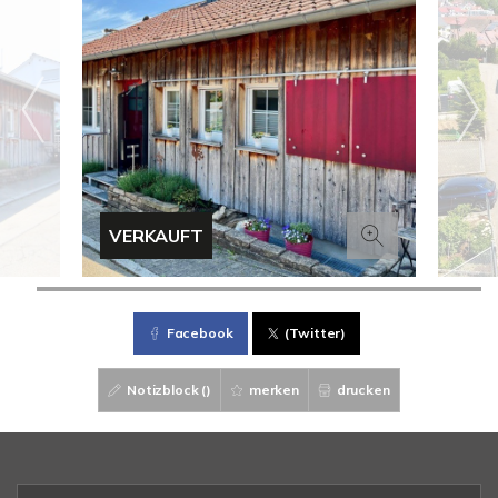
VERKAUFT
Facebook
(Twitter)
Notizblock (
)
merken
drucken