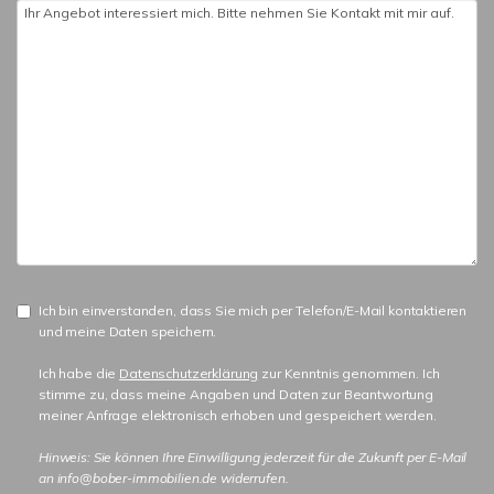
Ich bin einverstanden, dass Sie mich per Telefon/E-Mail kontaktieren
und meine Daten speichern.
Ich habe die
Datenschutzerklärung
zur Kenntnis genommen. Ich
stimme zu, dass meine Angaben und Daten zur Beantwortung
meiner Anfrage elektronisch erhoben und gespeichert werden.
Hinweis: Sie können Ihre Einwilligung jederzeit für die Zukunft per E-Mail
an info@bober-immobilien.de widerrufen.