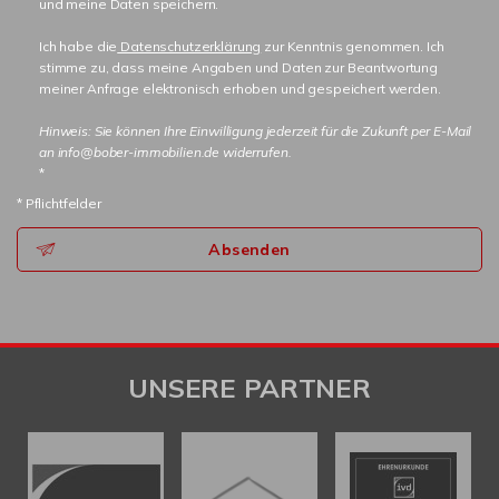
und meine Daten speichern.
Ich habe die
Datenschutzerklärung
zur Kenntnis genommen. Ich
stimme zu, dass meine Angaben und Daten zur Beantwortung
meiner Anfrage elektronisch erhoben und gespeichert werden.
Hinweis: Sie können Ihre Einwilligung jederzeit für die Zukunft per E-Mail
an info@bober-immobilien.de widerrufen.
*
* Pflichtfelder
Absenden
UNSERE PARTNER