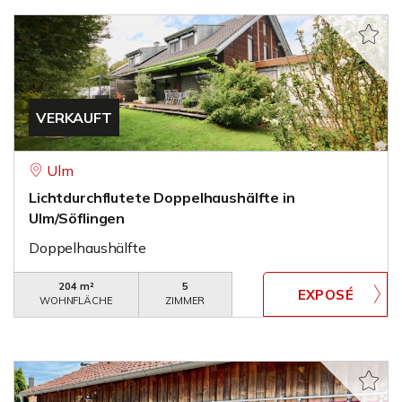
VERKAUFT
Ulm
Lichtdurchflutete Doppelhaushälfte in
Ulm/Söflingen
Doppelhaushälfte
204 m²
5
WOHNFLÄCHE
ZIMMER