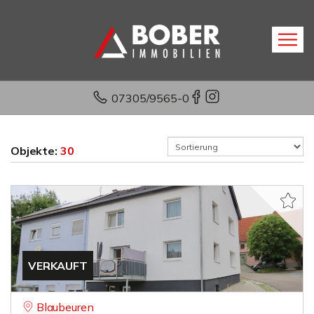
07305/9565-0
Objekte:
30
VERKAUFT
Blaubeuren