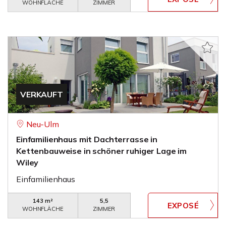
WOHNFLÄCHE
ZIMMER
VERKAUFT
Neu-Ulm
Einfamilienhaus mit Dachterrasse in
Kettenbauweise in schöner ruhiger Lage im
Wiley
Einfamilienhaus
143 m²
5,5
WOHNFLÄCHE
ZIMMER