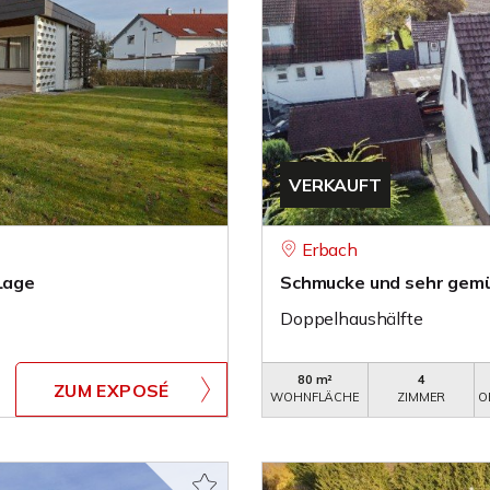
VERKAUFT
Erbach
 Lage
Schmucke und sehr gemü
Doppelhaushälfte
80 m²
4
ZUM EXPOSÉ
WOHNFLÄCHE
ZIMMER
O