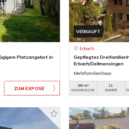
VERKAUFT
Erbach
ügigem Platzangebot in
Gepflegtes Dreifamilien
Erbach/Dellmensingen
Mehrfamilienhaus
295 m²
11
ZUM EXPOSÉ
WOHNFLÄCHE
ZIMMER
O