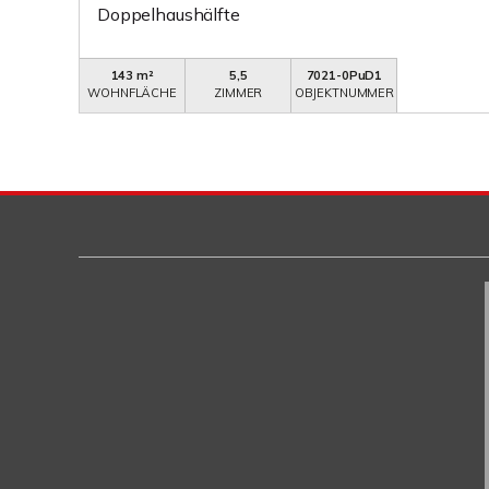
Doppelhaushälfte
143 m²
5,5
7021-0PuD1
WOHNFLÄCHE
ZIMMER
OBJEKTNUMMER