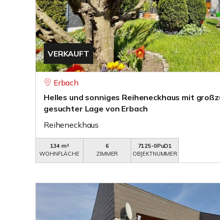
VERKAUFT
Erbach
Helles und sonniges Reiheneckhaus mit großz
gesuchter Lage von Erbach
Reiheneckhaus
134 m²
6
7125-0PuD1
WOHNFLÄCHE
ZIMMER
OBJEKTNUMMER