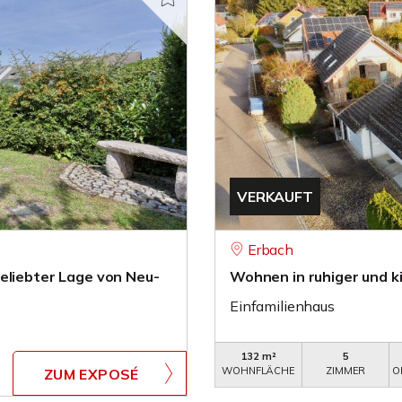
VERKAUFT
Erbach
eliebter Lage von Neu-
Wohnen in ruhiger und k
Einfamilienhaus
132 m²
5
WOHNFLÄCHE
ZIMMER
O
ZUM EXPOSÉ