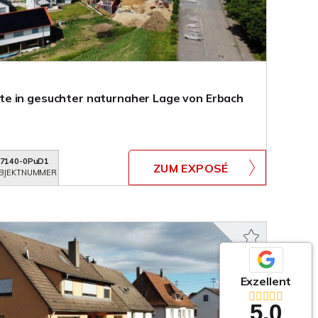
e in gesuchter naturnaher Lage von Erbach
7140-0PuD1
ZUM EXPOSÉ
BJEKTNUMMER
Exzellent
5,0