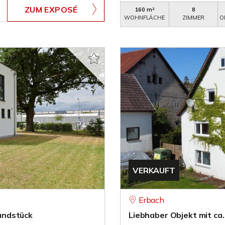
ZUM EXPOSÉ
160 m²
8
WOHNFLÄCHE
ZIMMER
O
VERKAUFT
Erbach
undstück
Liebhaber Objekt mit ca