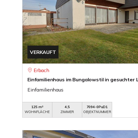
VERKAUFT
Erbach
Einfamilienhaus im Bungalowstil in gesuchter
Einfamilienhaus
125 m²
4,5
7094-0PuD1
WOHNFLÄCHE
ZIMMER
OBJEKTNUMMER