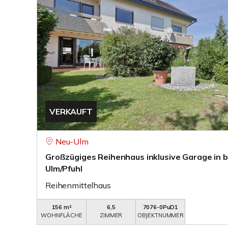
VERKAUFT
Neu-Ulm
Großzügiges Reihenhaus inklusive Garage in b
Ulm/Pfuhl
Reihenmittelhaus
156 m²
6,5
7076-0PuD1
WOHNFLÄCHE
ZIMMER
OBJEKTNUMMER