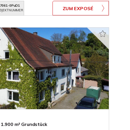
7061-0PuD1
ZUM EXPOSÉ
BJEKTNUMMER
. 1.900 m² Grundstück