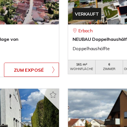
VERKAUFT
Erbach
dlage von
NEUBAU Doppelhaushälft
Doppelhaushälfte
161 m²
6
WOHNFLÄCHE
ZIMMER
O
ZUM EXPOSÉ