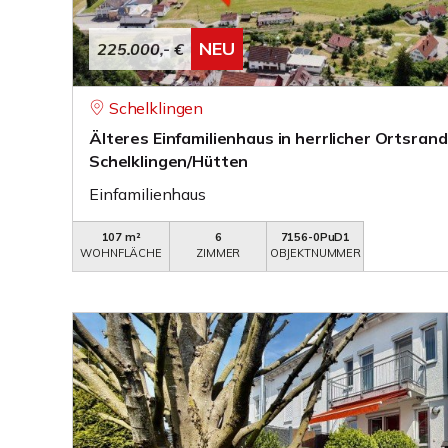
NEU
225.000,- €
Schelklingen
Älteres Einfamilienhaus in herrlicher Ortsran
Schelklingen/Hütten
Einfamilienhaus
107 m²
6
7156-0PuD1
WOHNFLÄCHE
ZIMMER
OBJEKTNUMMER