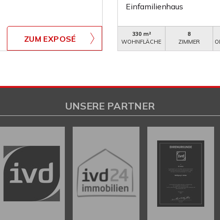
Einfamilienhaus
330 m²
8
ZUM EXPOSÉ
WOHNFLÄCHE
ZIMMER
O
UNSERE PARTNER