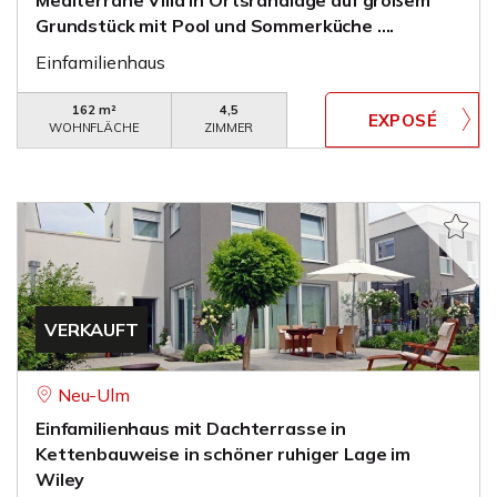
Mediterrane Villa in Ortsrandlage auf großem
Grundstück mit Pool und Sommerküche ....
Einfamilienhaus
162 m²
4,5
WOHNFLÄCHE
ZIMMER
VERKAUFT
Neu-Ulm
Einfamilienhaus mit Dachterrasse in
Kettenbauweise in schöner ruhiger Lage im
Wiley