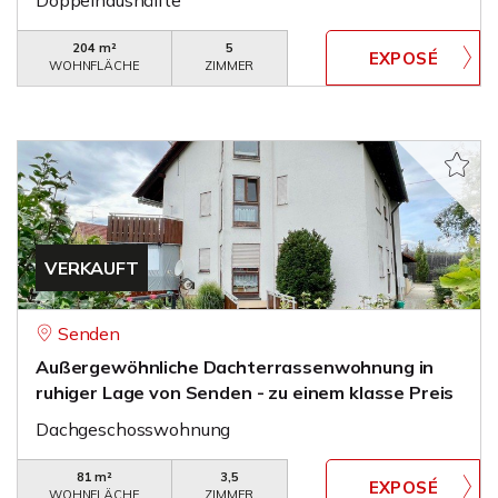
Doppelhaushälfte
204 m²
5
WOHNFLÄCHE
ZIMMER
VERKAUFT
Senden
Außergewöhnliche Dachterrassenwohnung in
ruhiger Lage von Senden - zu einem klasse Preis
Dachgeschosswohnung
81 m²
3,5
WOHNFLÄCHE
ZIMMER