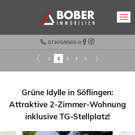
07305/9565-0
1
2
3
4
5
Grüne Idylle in Söflingen:
Attraktive 2-Zimmer-Wohnung
inklusive TG-Stellplatz!