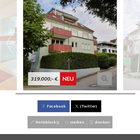
NEU
319.000,- €
Facebook
(Twitter)
Notizblock (
)
merken
drucken