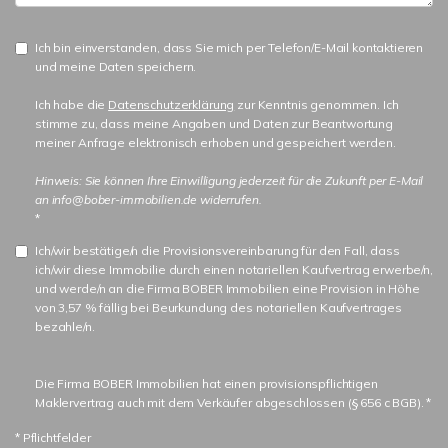
Ich bin einverstanden, dass Sie mich per Telefon/E-Mail kontaktieren
und meine Daten speichern.
Ich habe die
Datenschutzerklärung
zur Kenntnis genommen. Ich
stimme zu, dass meine Angaben und Daten zur Beantwortung
meiner Anfrage elektronisch erhoben und gespeichert werden.
Hinweis: Sie können Ihre Einwilligung jederzeit für die Zukunft per E-Mail
an info@bober-immobilien.de widerrufen.
*
Ich/wir bestätige/n die Provisionsvereinbarung für den Fall, dass
ich/wir diese Immobilie durch einen notariellen Kaufvertrag erwerbe/n,
und werde/n an die Firma BOBER Immobilien eine Provision in Höhe
von 3,57 % fällig bei Beurkundung des notariellen Kaufvertrages
bezahle/n.
Die Firma BOBER Immobilien hat einen provisionspflichtigen
Maklervertrag auch mit dem Verkäufer abgeschlossen (§ 656 c BGB). *
* Pflichtfelder